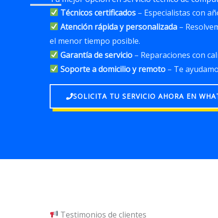
Técnicos certificados
– Especialistas con añ
Atención rápida y personalizada
– Resolve
el menor tiempo posible.
Garantía de servicio
– Reparaciones con cal
Soporte a domicilio y remoto
– Te ayudamo
SOLICITA TU SERVICIO AHORA EN WHA
Testimonios de clientes