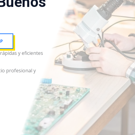
 Buenos
P
ápidas y eficientes
io profesional y